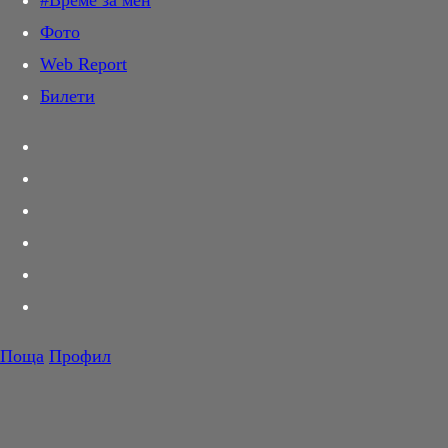
#Време за мен
Дай лапа
Фото
Любов и секс
Web Report
Шопинг
Билети
PR Zone
Разговори за съня
Тествахме за вас...
Вкусотии
Корнер
Футбол
Тенис
Волейбол
Поща
Профил
Баскетбол
F1