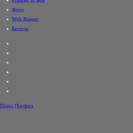
#Време за мен
Дай лапа
Фото
Любов и секс
Web Report
Шопинг
Билети
PR Zone
Разговори за съня
Тествахме за вас...
Вкусотии
Корнер
Футбол
Тенис
Волейбол
Поща
Профил
Баскетбол
F1