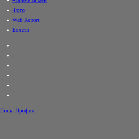
#Време за мен
Дай лапа
Фото
Любов и секс
Web Report
Шопинг
Билети
PR Zone
Разговори за съня
Тествахме за вас...
Вкусотии
Корнер
Футбол
Тенис
Волейбол
Поща
Профил
Баскетбол
F1