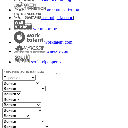
greentransition.bg
|
lostbulgaria.com
|
webreport.bg
|
worktalent.com
|
wnesstv.com
|
soulandpepper.tv