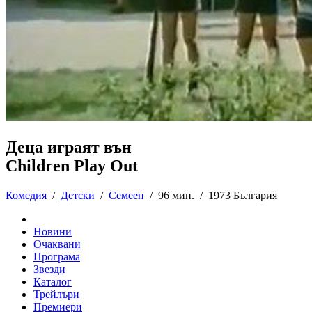
Деца играят вън
Children Play Out
Комедия
/
Детски
/
Семеен
/
96 мин. /
1973 България
Новини
Очаквани
Програма
Звезди
Каталог
Трейлъри
Премиери