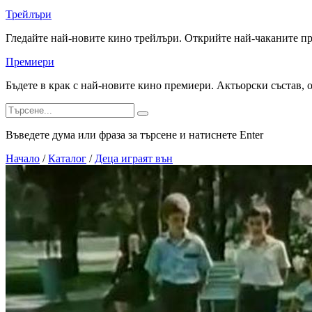
Трейлъри
Гледайте най-новите кино трейлъри. Открийте най-чаканите п
Премиери
Бъдете в крак с най-новите кино премиери. Актьорски състав, 
Въведете дума или фраза за търсене и натиснете Enter
Начало
/
Каталог
/
Деца играят вън