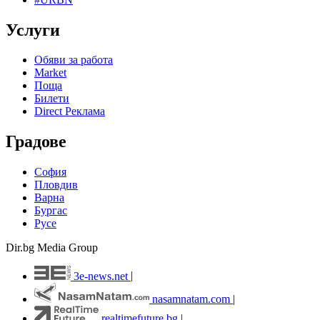
Услуги
Обяви за работа
Market
Поща
Билети
Direct Реклама
Градове
София
Пловдив
Варна
Бургас
Русе
Dir.bg Media Group
3e-news.net
|
nasamnatam.com
|
realtimefuture.bg
|