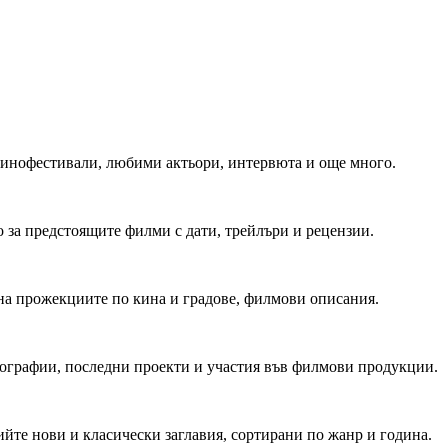
 Кинофестивали, любими актьори, интервюта и още много.
 за предстоящите филми с дати, трейлъри и рецензии.
на прожекциите по кина и градове, филмови описания.
мографии, последни проекти и участия във филмови продукции.
йте нови и класически заглавия, сортирани по жанр и година.