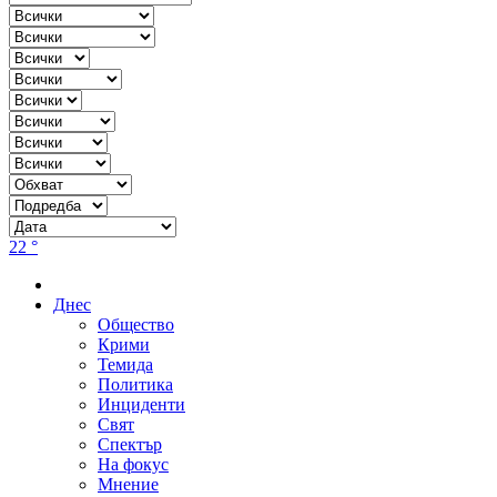
22 °
Днес
Общество
Крими
Темида
Политика
Инциденти
Свят
Спектър
На фокус
Мнение