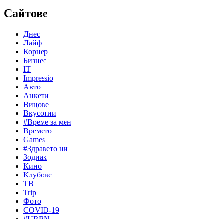
Сайтове
Днес
Лайф
Корнер
Бизнес
IT
Impressio
Авто
Анкети
Вицове
Вкусотии
#Време за мен
Времето
Games
#Здравето ни
Зодиак
Кино
Клубове
ТВ
Trip
Фото
COVID-19
#URBN