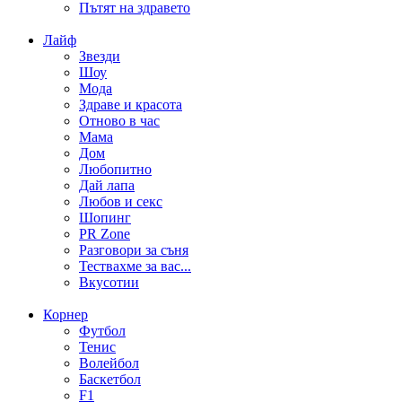
Пътят на здравето
Лайф
Звезди
Шоу
Мода
Здраве и красота
Отново в час
Мама
Дом
Любопитно
Дай лапа
Любов и секс
Шопинг
PR Zone
Разговори за съня
Тествахме за вас...
Вкусотии
Корнер
Футбол
Тенис
Волейбол
Баскетбол
F1