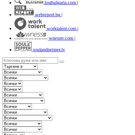
lostbulgaria.com
|
webreport.bg
|
worktalent.com
|
wnesstv.com
|
soulandpepper.tv