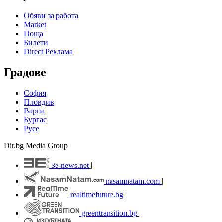
Обяви за работа
Market
Поща
Билети
Direct Реклама
Градове
София
Пловдив
Варна
Бургас
Русе
Dir.bg Media Group
3e-news.net
|
nasamnatam.com
|
realtimefuture.bg
|
greentransition.bg
|