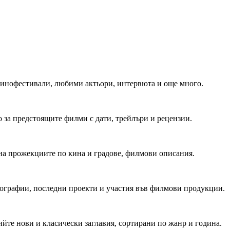
 Кинофестивали, любими актьори, интервюта и още много.
 за предстоящите филми с дати, трейлъри и рецензии.
на прожекциите по кина и градове, филмови описания.
мографии, последни проекти и участия във филмови продукции.
йте нови и класически заглавия, сортирани по жанр и година.