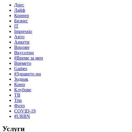
Днес
Лайф
Корнер
Бизнес
IT
Impressio
Авто
Анкети
Вицове
Вкусотии
#Време за мен
Времето
Games
#Здравето ни
Зодиак
Кино
Клубове
ТВ
Trip
Фото
COVID-19
#URBN
Услуги