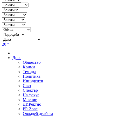
20 °
Днес
Общество
Крими
Темида
Политика
Инциденти
Свят
Спектър
На фокус
Мнение
ДИРектно
PR Zone
Овладей диабета