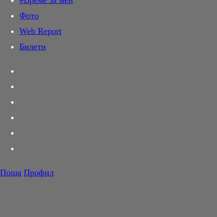
#Време за мен
Дай лапа
Фото
Любов и секс
Web Report
Шопинг
Билети
PR Zone
Разговори за съня
Тествахме за вас...
Вкусотии
Корнер
Футбол
Тенис
Волейбол
Поща
Профил
Баскетбол
F1