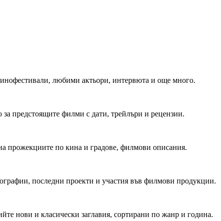
 Кинофестивали, любими актьори, интервюта и още много.
 за предстоящите филми с дати, трейлъри и рецензии.
на прожекциите по кина и градове, филмови описания.
мографии, последни проекти и участия във филмови продукции.
йте нови и класически заглавия, сортирани по жанр и година.