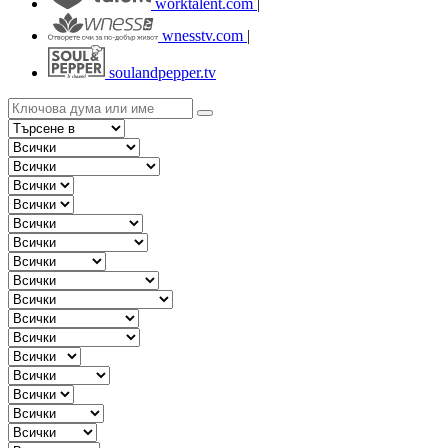
worktalent.com
|
wnesstv.com
|
soulandpepper.tv