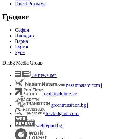
Direct Реклама
Градове
София
Пловдив
Варна
Бургас
Русе
Dir.bg Media Group
3e-news.net
|
nasamnatam.com
|
realtimefuture.bg
|
greentransition.bg
|
lostbulgaria.com
|
webreport.bg
|