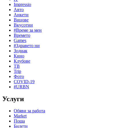
Impressio
Авто
Анкети
Вицове
Вкусотии
#Време за мен
Времето
Games
#Здравето ни
Зодиак
Кино
Клубове
ТВ
Trip
Фото
COVID-19
#URBN
Услуги
Обяви за работа
Market
Поща
Билети