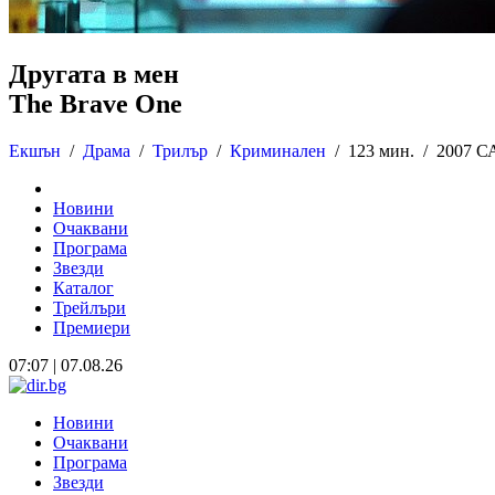
Другата в мен
The Brave One
Екшън
/
Драма
/
Трилър
/
Криминален
/
123 мин. /
2007 С
Новини
Очаквани
Програма
Звезди
Каталог
Трейлъри
Премиери
07:07 | 07.08.26
Новини
Очаквани
Програма
Звезди