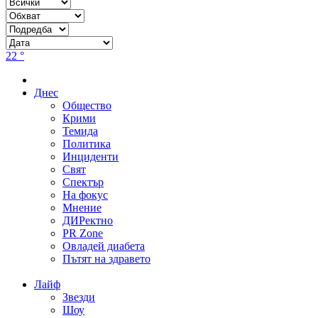
22 °
Днес
Общество
Крими
Темида
Политика
Инциденти
Свят
Спектър
На фокус
Мнение
ДИРектно
PR Zone
Овладей диабета
Пътят на здравето
Лайф
Звезди
Шоу