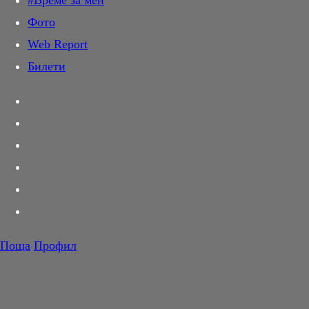
#Време за мен
Дай лапа
Фото
Любов и секс
Web Report
Шопинг
Билети
PR Zone
Разговори за съня
Тествахме за вас...
Вкусотии
Корнер
Футбол
Тенис
Волейбол
Поща
Профил
Баскетбол
F1