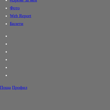
#Време за мен
Дай лапа
Фото
Любов и секс
Web Report
Шопинг
Билети
PR Zone
Разговори за съня
Тествахме за вас...
Вкусотии
Корнер
Футбол
Тенис
Волейбол
Поща
Профил
Баскетбол
F1