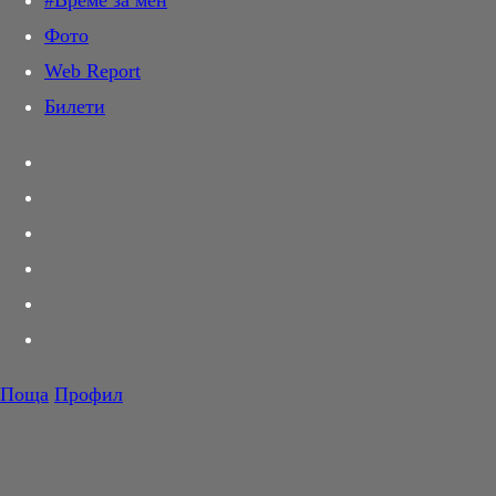
#Време за мен
Дай лапа
Фото
Любов и секс
Web Report
Шопинг
Билети
PR Zone
Разговори за съня
Тествахме за вас...
Вкусотии
Корнер
Футбол
Тенис
Волейбол
Поща
Профил
Баскетбол
F1