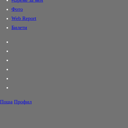
#Време за мен
Дай лапа
Фото
Любов и секс
Web Report
Шопинг
Билети
PR Zone
Разговори за съня
Тествахме за вас...
Вкусотии
Корнер
Футбол
Тенис
Волейбол
Поща
Профил
Баскетбол
F1