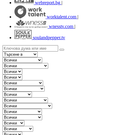
webreport.bg
|
worktalent.com
|
wnesstv.com
|
soulandpepper.tv