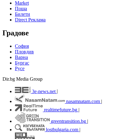
Market
Поща
Билети
Direct Реклама
Градове
София
Пловдив
Варна
Бургас
Русе
Dir.bg Media Group
3e-news.net
|
nasamnatam.com
|
realtimefuture.bg
|
greentransition.bg
|
lostbulgaria.com
|