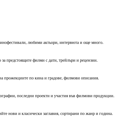
 Кинофестивали, любими актьори, интервюта и още много.
 за предстоящите филми с дати, трейлъри и рецензии.
на прожекциите по кина и градове, филмови описания.
мографии, последни проекти и участия във филмови продукции.
йте нови и класически заглавия, сортирани по жанр и година.