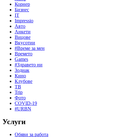
Корнер
Бизнес
IT
Impressio
Авто
Анкети
Вицове
Вкусотии
#Време за мен
Времето
Games
#Здравето ни
Зодиак
Кино
Клубове
ТВ
Trip
Фото
COVID-19
#URBN
Услуги
Обяви за работа