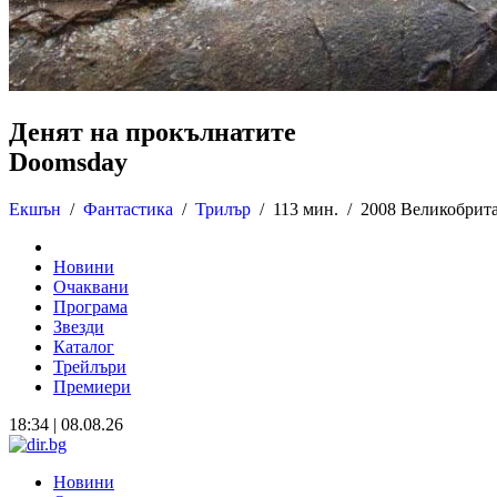
Денят на прокълнатите
Doomsday
Екшън
/
Фантастика
/
Трилър
/
113 мин. /
2008 Великобри
Новини
Очаквани
Програма
Звезди
Каталог
Трейлъри
Премиери
18:34 | 08.08.26
Новини