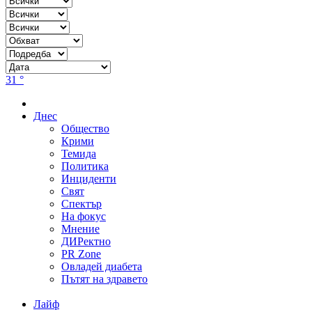
31 °
Днес
Общество
Крими
Темида
Политика
Инциденти
Свят
Спектър
На фокус
Мнение
ДИРектно
PR Zone
Овладей диабета
Пътят на здравето
Лайф