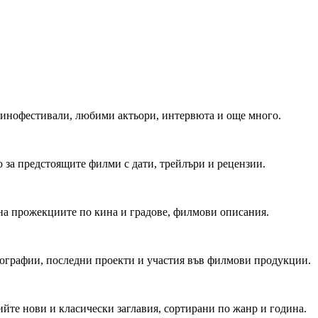
 Кинофестивали, любими актьори, интервюта и още много.
 за предстоящите филми с дати, трейлъри и рецензии.
на прожекциите по кина и градове, филмови описания.
мографии, последни проекти и участия във филмови продукции.
йте нови и класически заглавия, сортирани по жанр и година.