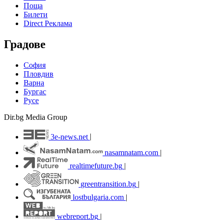
Поща
Билети
Direct Реклама
Градове
София
Пловдив
Варна
Бургас
Русе
Dir.bg Media Group
3e-news.net
|
nasamnatam.com
|
realtimefuture.bg
|
greentransition.bg
|
lostbulgaria.com
|
webreport.bg
|