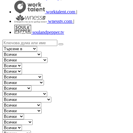
worktalent.com
|
wnesstv.com
|
soulandpepper.tv