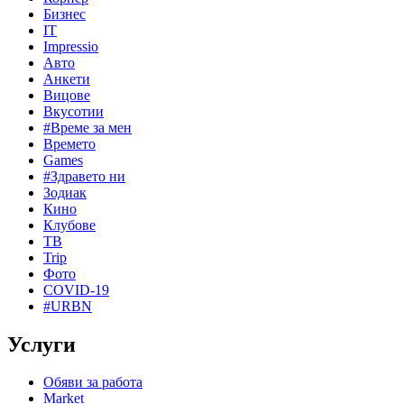
Бизнес
IT
Impressio
Авто
Анкети
Вицове
Вкусотии
#Време за мен
Времето
Games
#Здравето ни
Зодиак
Кино
Клубове
ТВ
Trip
Фото
COVID-19
#URBN
Услуги
Обяви за работа
Market