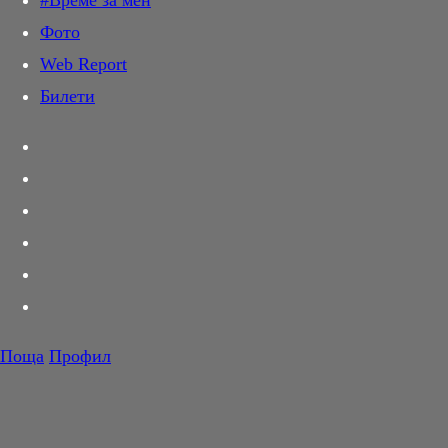
#Време за мен
Дай лапа
Фото
Любов и секс
Web Report
Шопинг
Билети
PR Zone
Разговори за съня
Тествахме за вас...
Вкусотии
Корнер
Футбол
Тенис
Волейбол
Поща
Профил
Баскетбол
F1