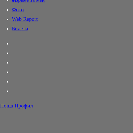
#Време за мен
Дай лапа
Фото
Любов и секс
Web Report
Шопинг
Билети
PR Zone
Разговори за съня
Тествахме за вас...
Вкусотии
Корнер
Футбол
Тенис
Волейбол
Поща
Профил
Баскетбол
F1