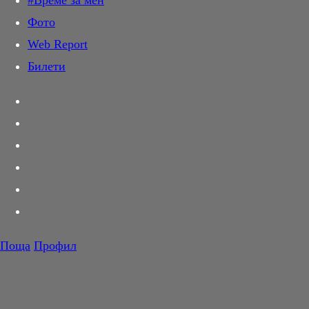
#Време за мен
Дай лапа
Фото
Любов и секс
Web Report
Шопинг
Билети
PR Zone
Разговори за съня
Тествахме за вас...
Вкусотии
Корнер
Футбол
Тенис
Волейбол
Поща
Профил
Баскетбол
F1