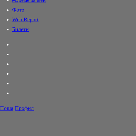
#Време за мен
Дай лапа
Фото
Любов и секс
Web Report
Шопинг
Билети
PR Zone
Разговори за съня
Тествахме за вас...
Вкусотии
Корнер
Футбол
Тенис
Волейбол
Поща
Профил
Баскетбол
F1