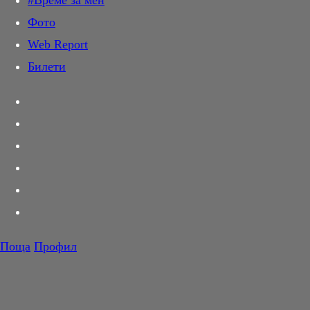
#Време за мен
Дай лапа
Фото
Любов и секс
Web Report
Шопинг
Билети
PR Zone
Разговори за съня
Тествахме за вас...
Вкусотии
Корнер
Футбол
Тенис
Волейбол
Поща
Профил
Баскетбол
F1