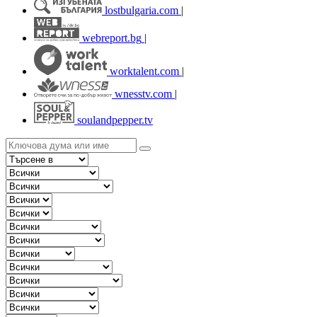
lostbulgaria.com
|
webreport.bg
|
worktalent.com
|
wnesstv.com
|
soulandpepper.tv