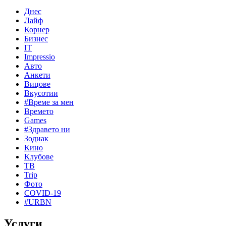
Днес
Лайф
Корнер
Бизнес
IT
Impressio
Авто
Анкети
Вицове
Вкусотии
#Време за мен
Времето
Games
#Здравето ни
Зодиак
Кино
Клубове
ТВ
Trip
Фото
COVID-19
#URBN
Услуги