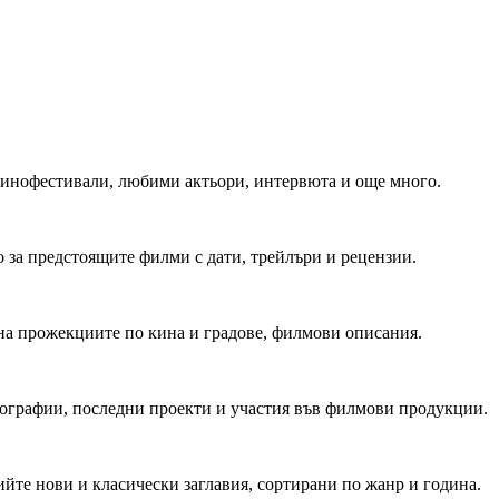
 Кинофестивали, любими актьори, интервюта и още много.
 за предстоящите филми с дати, трейлъри и рецензии.
на прожекциите по кина и градове, филмови описания.
мографии, последни проекти и участия във филмови продукции.
йте нови и класически заглавия, сортирани по жанр и година.