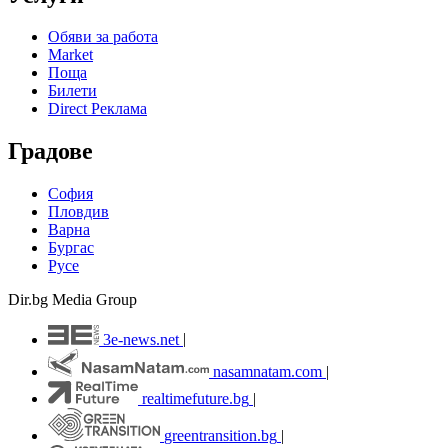
Обяви за работа
Market
Поща
Билети
Direct Реклама
Градове
София
Пловдив
Варна
Бургас
Русе
Dir.bg Media Group
3e-news.net
|
nasamnatam.com
|
realtimefuture.bg
|
greentransition.bg
|