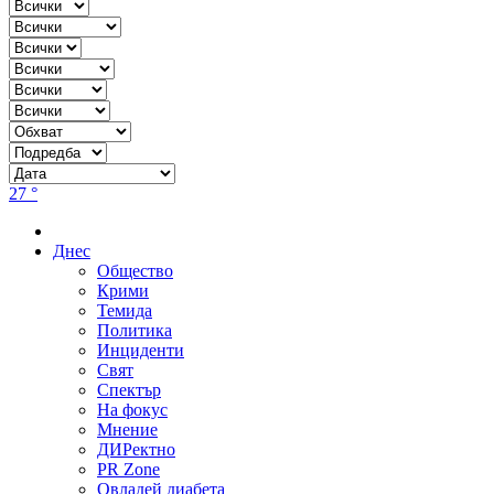
27 °
Днес
Общество
Крими
Темида
Политика
Инциденти
Свят
Спектър
На фокус
Мнение
ДИРектно
PR Zone
Овладей диабета