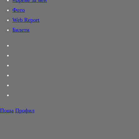
#Време за мен
Дай лапа
Фото
Любов и секс
Web Report
Шопинг
Билети
PR Zone
Разговори за съня
Тествахме за вас...
Вкусотии
Корнер
Футбол
Тенис
Волейбол
Поща
Профил
Баскетбол
F1