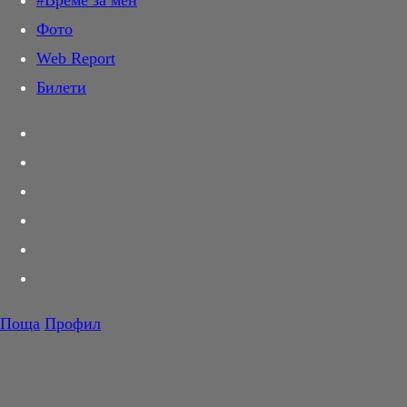
#Време за мен
Дай лапа
Фото
Любов и секс
Web Report
Шопинг
Билети
PR Zone
Разговори за съня
Тествахме за вас...
Вкусотии
Корнер
Футбол
Тенис
Волейбол
Поща
Профил
Баскетбол
F1