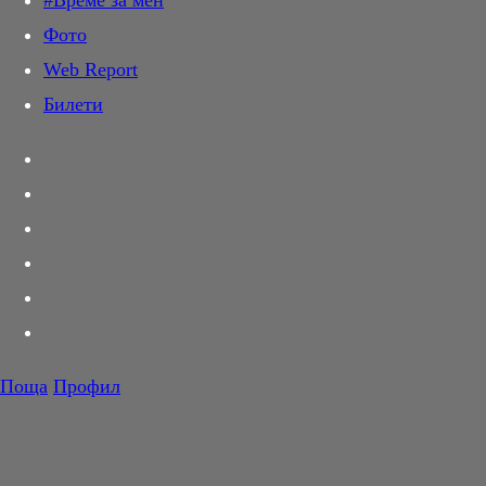
#Време за мен
Дай лапа
Фото
Любов и секс
Web Report
Шопинг
Билети
PR Zone
Разговори за съня
Тествахме за вас...
Вкусотии
Корнер
Футбол
Тенис
Волейбол
Поща
Профил
Баскетбол
F1