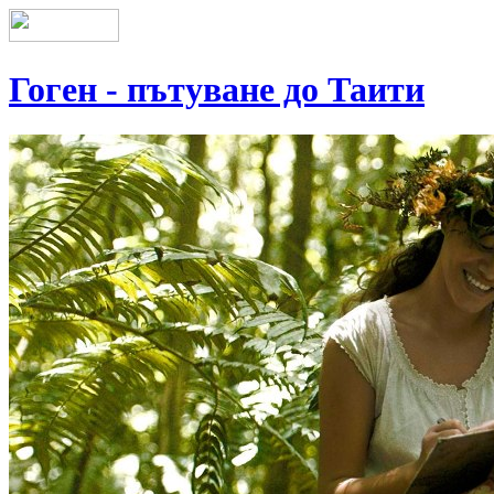
Гоген - пътуване до Таити