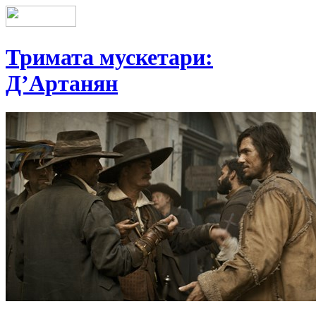
Тримата мускетари:
Д’Артанян