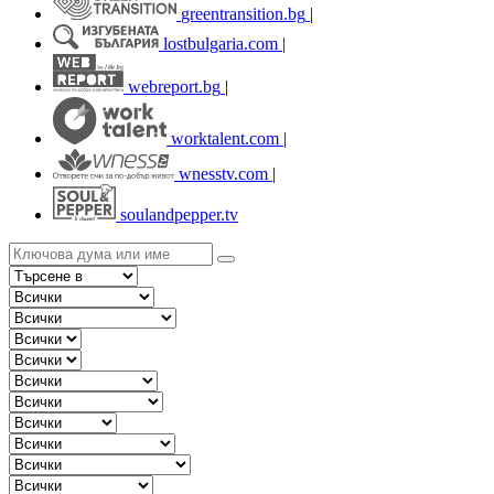
greentransition.bg
|
lostbulgaria.com
|
webreport.bg
|
worktalent.com
|
wnesstv.com
|
soulandpepper.tv