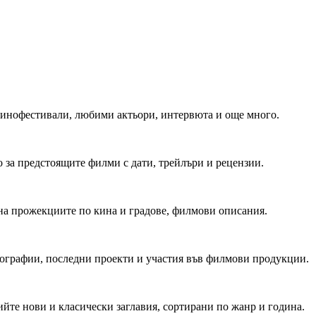
 Кинофестивали, любими актьори, интервюта и още много.
 за предстоящите филми с дати, трейлъри и рецензии.
на прожекциите по кина и градове, филмови описания.
мографии, последни проекти и участия във филмови продукции.
йте нови и класически заглавия, сортирани по жанр и година.