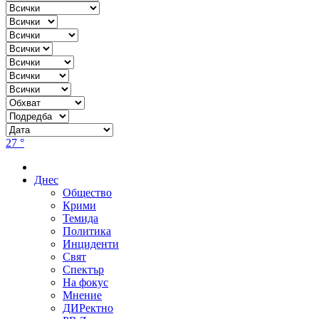
27 °
Днес
Общество
Крими
Темида
Политика
Инциденти
Свят
Спектър
На фокус
Мнение
ДИРектно