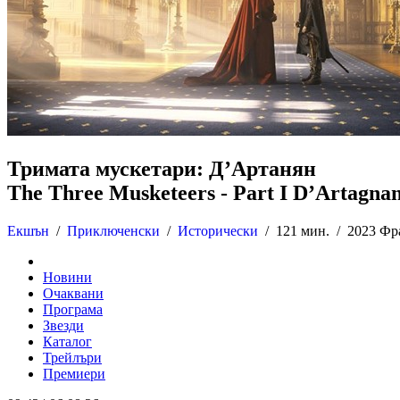
Тримата мускетари: Д’Артанян
The Three Musketeers - Part I D’Artagna
Екшън
/
Приключенски
/
Исторически
/
121 мин. /
2023 Фр
Новини
Очаквани
Програма
Звезди
Каталог
Трейлъри
Премиери