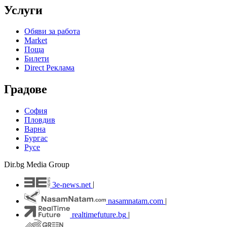
Услуги
Обяви за работа
Market
Поща
Билети
Direct Реклама
Градове
София
Пловдив
Варна
Бургас
Русе
Dir.bg Media Group
3e-news.net
|
nasamnatam.com
|
realtimefuture.bg
|