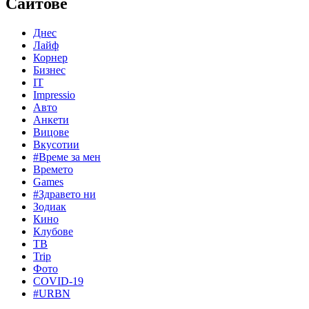
Сайтове
Днес
Лайф
Корнер
Бизнес
IT
Impressio
Авто
Анкети
Вицове
Вкусотии
#Време за мен
Времето
Games
#Здравето ни
Зодиак
Кино
Клубове
ТВ
Trip
Фото
COVID-19
#URBN