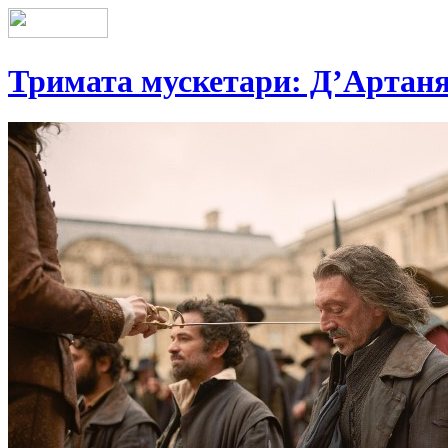
Тримата мускетари: Д’Артан