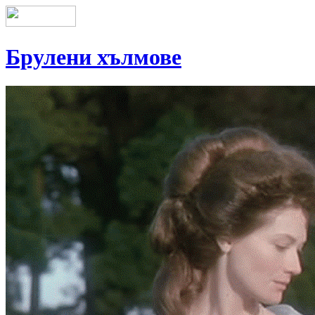
Брулени хълмове