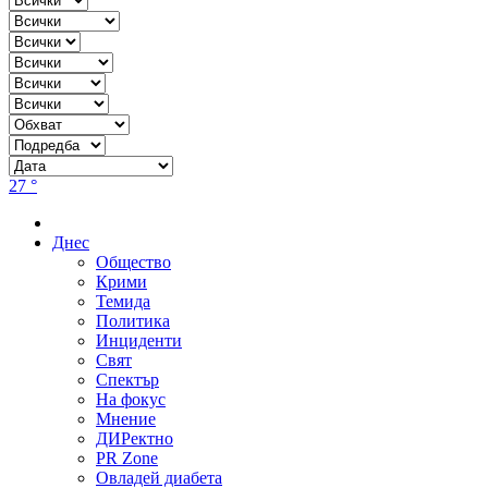
27 °
Днес
Общество
Крими
Темида
Политика
Инциденти
Свят
Спектър
На фокус
Мнение
ДИРектно
PR Zone
Овладей диабета