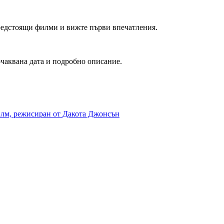
редстоящи филми и вижте първи впечатления.
очаквана дата и подробно описание.
филм, режисиран от Дакота Джонсън