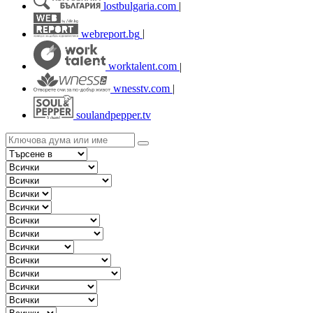
lostbulgaria.com
|
webreport.bg
|
worktalent.com
|
wnesstv.com
|
soulandpepper.tv