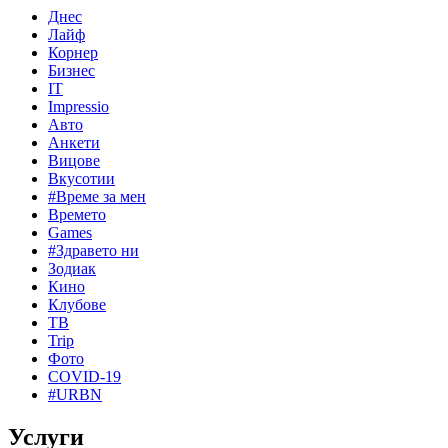
Днес
Лайф
Корнер
Бизнес
IT
Impressio
Авто
Анкети
Вицове
Вкусотии
#Време за мен
Времето
Games
#Здравето ни
Зодиак
Кино
Клубове
ТВ
Trip
Фото
COVID-19
#URBN
Услуги