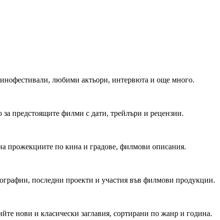
 Кинофестивали, любими актьори, интервюта и още много.
 за предстоящите филми с дати, трейлъри и рецензии.
на прожекциите по кина и градове, филмови описания.
мографии, последни проекти и участия във филмови продукции.
йте нови и класически заглавия, сортирани по жанр и година.