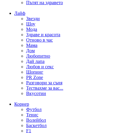
Пътят на здравето
Лайф
Звезди
Шоу
Мода
Здраве и красота
Отново в час
Мама
Дом
Любопитно
Дай лапа
Любов и секс
Шопинг
PR Zone
Разговори за съня
Тествахме за вас...
Вкусотии
Корнер
Футбол
Тенис
Волейбол
Баскетбол
F1