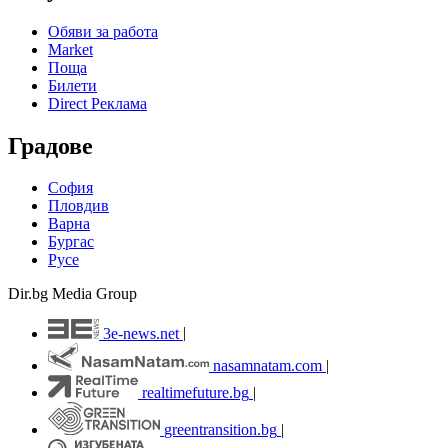
Обяви за работа
Market
Поща
Билети
Direct Реклама
Градове
София
Пловдив
Варна
Бургас
Русе
Dir.bg Media Group
3e-news.net
|
nasamnatam.com
|
realtimefuture.bg
|
greentransition.bg
|