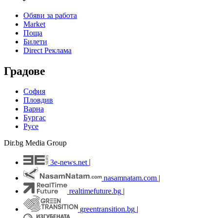
Обяви за работа
Market
Поща
Билети
Direct Реклама
Градове
София
Пловдив
Варна
Бургас
Русе
Dir.bg Media Group
3e-news.net
|
nasamnatam.com
|
realtimefuture.bg
|
greentransition.bg
|