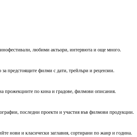
 Кинофестивали, любими актьори, интервюта и още много.
 за предстоящите филми с дати, трейлъри и рецензии.
на прожекциите по кина и градове, филмови описания.
мографии, последни проекти и участия във филмови продукции.
йте нови и класически заглавия, сортирани по жанр и година.