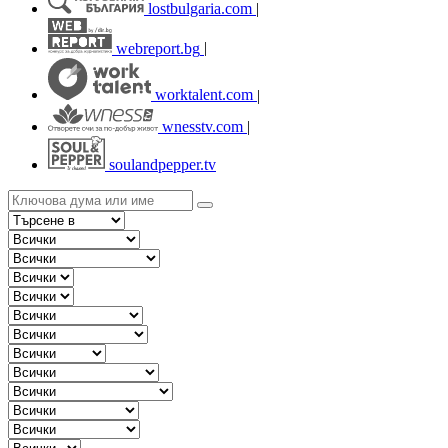
lostbulgaria.com
|
webreport.bg
|
worktalent.com
|
wnesstv.com
|
soulandpepper.tv