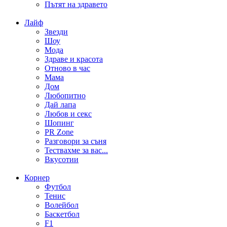
Пътят на здравето
Лайф
Звезди
Шоу
Мода
Здраве и красота
Отново в час
Мама
Дом
Любопитно
Дай лапа
Любов и секс
Шопинг
PR Zone
Разговори за съня
Тествахме за вас...
Вкусотии
Корнер
Футбол
Тенис
Волейбол
Баскетбол
F1