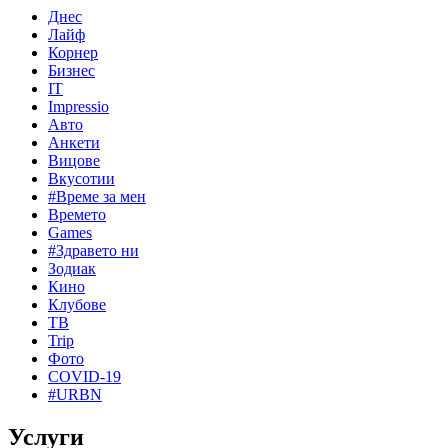
Днес
Лайф
Корнер
Бизнес
IT
Impressio
Авто
Анкети
Вицове
Вкусотии
#Време за мен
Времето
Games
#Здравето ни
Зодиак
Кино
Клубове
ТВ
Trip
Фото
COVID-19
#URBN
Услуги