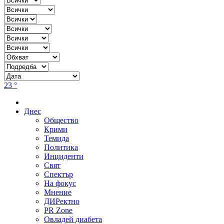
23 °
Днес
Общество
Крими
Темида
Политика
Инциденти
Свят
Спектър
На фокус
Мнение
ДИРектно
PR Zone
Овладей диабета