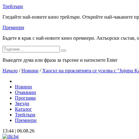
Трейлъри
Гледайте най-новите кино трейлъри. Открийте най-чаканите п
Премиери
Бъдете в крак с най-новите кино премиери. Актьорски състав, 
Въведете дума или фраза за търсене и натиснете Enter
Начало
/
Новини
/
Хаосът на проклятията се усилва с "Jujutsu K
Новини
Очаквани
Програма
Звезди
Каталог
Трейлъри
Премиери
13:44 | 06.08.26