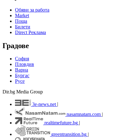
Обяви за работа
Market
Поща
Билети
Direct Реклама
Градове
София
Пловдив
Варна
Бургас
Русе
Dir.bg Media Group
3e-news.net
|
nasamnatam.com
|
realtimefuture.bg
|
greentransition.bg
|