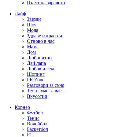
Пътят на здравето
Лайф
Звезди
Шоу
Мода
Здраве и красота
Отново в час
Мама
Дом
Любопитно
Дай лапа
Любов и секс
Шопинг
PR Zone
Разговори за съня
Тествахме за вас...
Вкусотии
Корнер
Футбол
Тенис
Волейбол
Баскетбол
F1