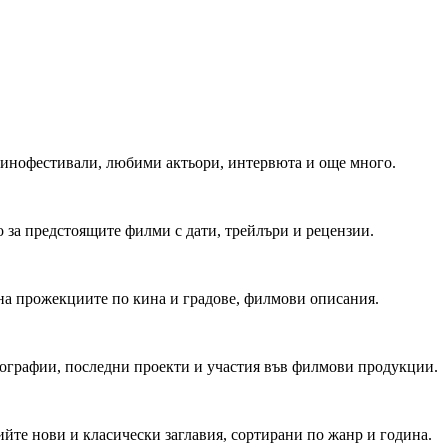
 Кинофестивали, любими актьори, интервюта и още много.
 за предстоящите филми с дати, трейлъри и рецензии.
на прожекциите по кина и градове, филмови описания.
мографии, последни проекти и участия във филмови продукции.
йте нови и класически заглавия, сортирани по жанр и година.