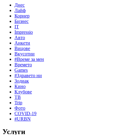
Днес
Лайф
Корнер
Бизнес
IT
Impressio
Авто
Анкети
Вицове
Вкусотии
#Време за мен
Времето
Games
#Здравето ни
Зодиак
Кино
Клубове
ТВ
Trip
Фото
COVID-19
#URBN
Услуги