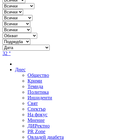
32 °
Днес
Общество
Крими
Темида
Политика
Инциденти
Свят
Спектър
На фокус
Мнение
ДИРектно
PR Zone
Овладей диабета