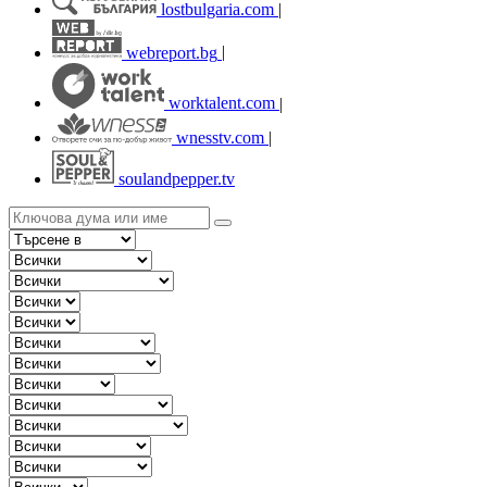
lostbulgaria.com
|
webreport.bg
|
worktalent.com
|
wnesstv.com
|
soulandpepper.tv