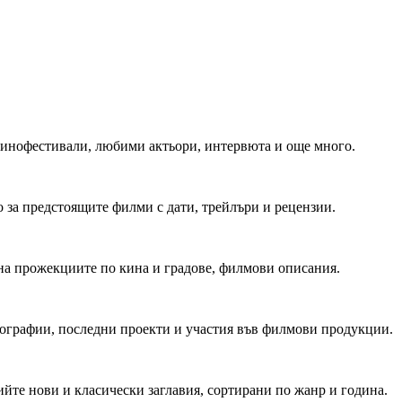
 Кинофестивали, любими актьори, интервюта и още много.
 за предстоящите филми с дати, трейлъри и рецензии.
на прожекциите по кина и градове, филмови описания.
мографии, последни проекти и участия във филмови продукции.
йте нови и класически заглавия, сортирани по жанр и година.