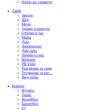
Пътят на здравето
Лайф
Звезди
Шоу
Мода
Здраве и красота
Отново в час
Мама
Дом
Любопитно
Дай лапа
Любов и секс
Шопинг
PR Zone
Разговори за съня
Тествахме за вас...
Вкусотии
Корнер
Футбол
Тенис
Волейбол
Баскетбол
F1