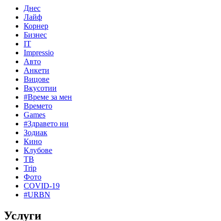
Днес
Лайф
Корнер
Бизнес
IT
Impressio
Авто
Анкети
Вицове
Вкусотии
#Време за мен
Времето
Games
#Здравето ни
Зодиак
Кино
Клубове
ТВ
Trip
Фото
COVID-19
#URBN
Услуги