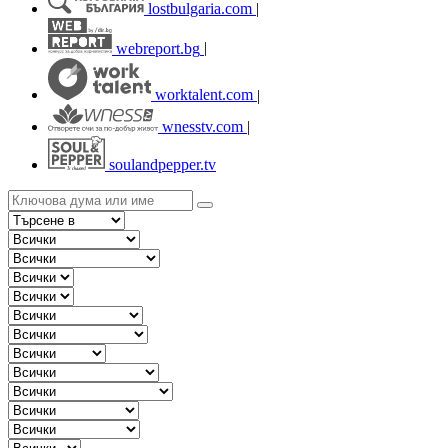
lostbulgaria.com
|
webreport.bg
|
worktalent.com
|
wnesstv.com
|
soulandpepper.tv