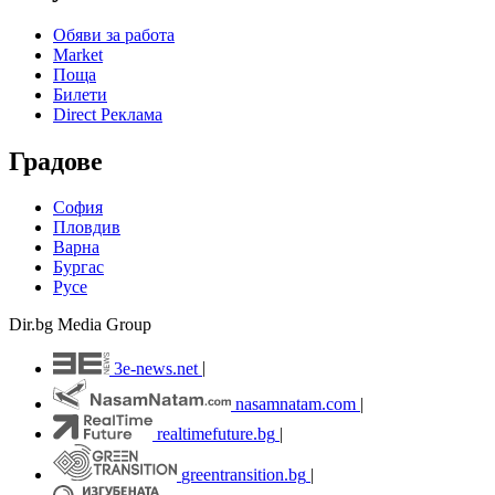
Обяви за работа
Market
Поща
Билети
Direct Реклама
Градове
София
Пловдив
Варна
Бургас
Русе
Dir.bg Media Group
3e-news.net
|
nasamnatam.com
|
realtimefuture.bg
|
greentransition.bg
|