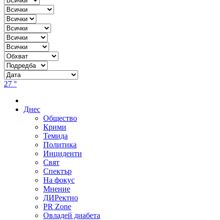
27 °
Днес
Общество
Крими
Темида
Политика
Инциденти
Свят
Спектър
На фокус
Мнение
ДИРектно
PR Zone
Овладей диабета