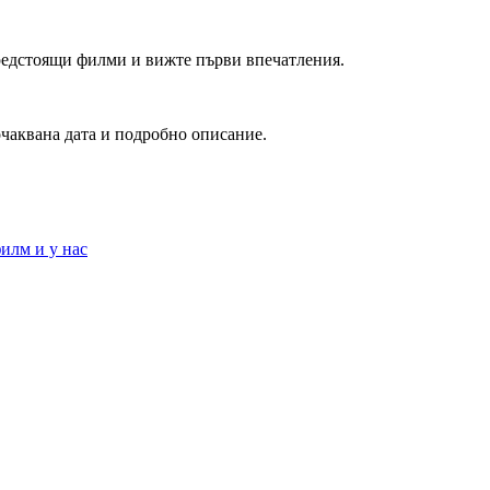
редстоящи филми и вижте първи впечатления.
очаквана дата и подробно описание.
илм и у нас