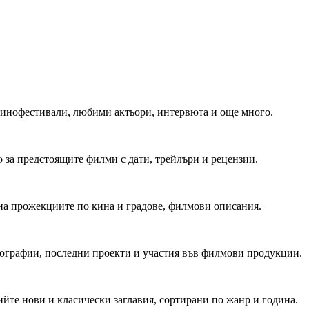
 Кинофестивали, любими актьори, интервюта и още много.
 за предстоящите филми с дати, трейлъри и рецензии.
на прожекциите по кина и градове, филмови описания.
мографии, последни проекти и участия във филмови продукции.
йте нови и класически заглавия, сортирани по жанр и година.