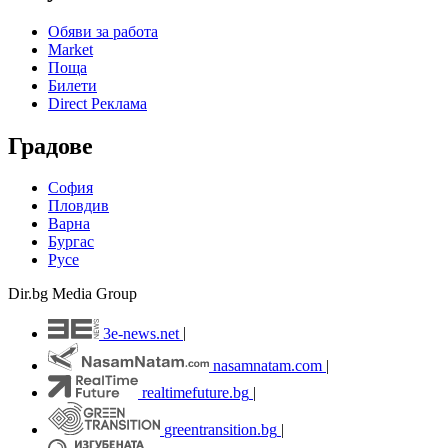
Обяви за работа
Market
Поща
Билети
Direct Реклама
Градове
София
Пловдив
Варна
Бургас
Русе
Dir.bg Media Group
3e-news.net
|
nasamnatam.com
|
realtimefuture.bg
|
greentransition.bg
|