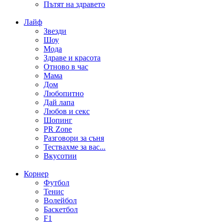
Пътят на здравето
Лайф
Звезди
Шоу
Мода
Здраве и красота
Отново в час
Мама
Дом
Любопитно
Дай лапа
Любов и секс
Шопинг
PR Zone
Разговори за съня
Тествахме за вас...
Вкусотии
Корнер
Футбол
Тенис
Волейбол
Баскетбол
F1