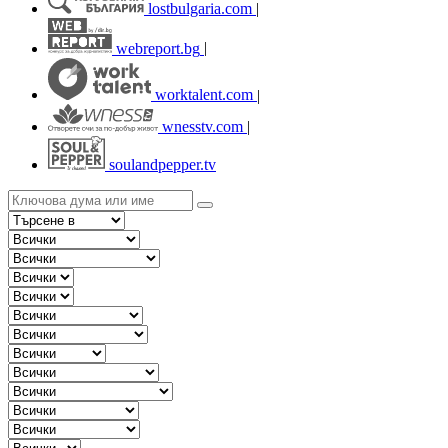
lostbulgaria.com
|
webreport.bg
|
worktalent.com
|
wnesstv.com
|
soulandpepper.tv