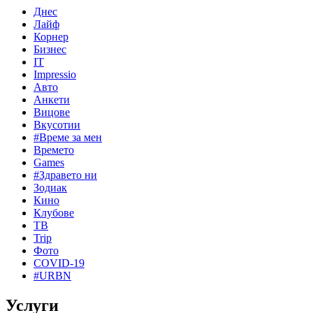
Днес
Лайф
Корнер
Бизнес
IT
Impressio
Авто
Анкети
Вицове
Вкусотии
#Време за мен
Времето
Games
#Здравето ни
Зодиак
Кино
Клубове
ТВ
Trip
Фото
COVID-19
#URBN
Услуги