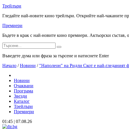
Трейлъри
Гледайте най-новите кино трейлъри. Открийте най-чаканите п
Премиери
Бъдете в крак с най-новите кино премиери. Актьорски състав, 
Въведете дума или фраза за търсене и натиснете Enter
Начало
/
Новини
/
"Наполеон" на Ридли Скот е най-гледаният ф
Новини
Очаквани
Програма
Звезди
Каталог
Трейлъри
Премиери
01:45 | 07.08.26