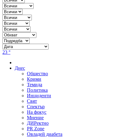
23 °
Днес
Общество
Крими
Темида
Политика
Инциденти
Свят
Спектър
На фокус
Мнение
ДИРектно
PR Zone
Овладей диабета