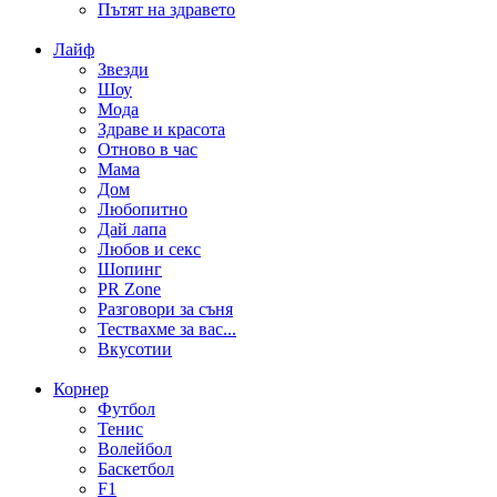
Пътят на здравето
Лайф
Звезди
Шоу
Мода
Здраве и красота
Отново в час
Мама
Дом
Любопитно
Дай лапа
Любов и секс
Шопинг
PR Zone
Разговори за съня
Тествахме за вас...
Вкусотии
Корнер
Футбол
Тенис
Волейбол
Баскетбол
F1