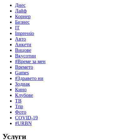
Днес
Лайф
Корнер
Бизнес
IT
Impressio
Авто
Анкети
Вицове
Вкусотии
#Време за мен
Времето
Games
#Здравето ни
Зодиак
Кино
Клубове
ТВ
Trip
Фото
COVID-19
#URBN
Услуги