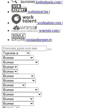
lostbulgaria.com
|
webreport.bg
|
worktalent.com
|
wnesstv.com
|
soulandpepper.tv