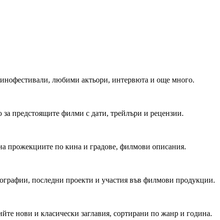
 Кинофестивали, любими актьори, интервюта и още много.
 за предстоящите филми с дати, трейлъри и рецензии.
на прожекциите по кина и градове, филмови описания.
мографии, последни проекти и участия във филмови продукции.
йте нови и класически заглавия, сортирани по жанр и година.