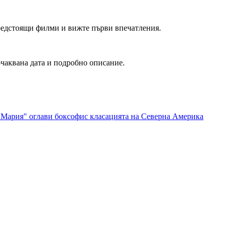
редстоящи филми и вижте първи впечатления.
очаквана дата и подробно описание.
Мария" оглави боксофис класацията на Северна Америка