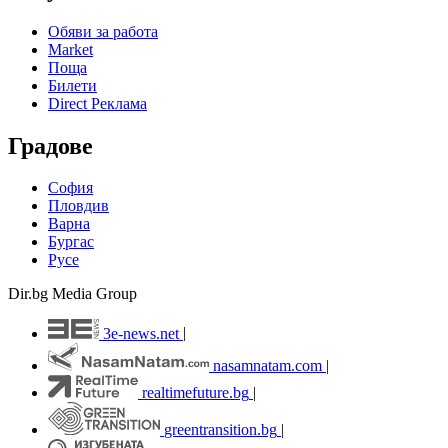
Обяви за работа
Market
Поща
Билети
Direct Реклама
Градове
София
Пловдив
Варна
Бургас
Русе
Dir.bg Media Group
3e-news.net
|
nasamnatam.com
|
realtimefuture.bg
|
greentransition.bg
|