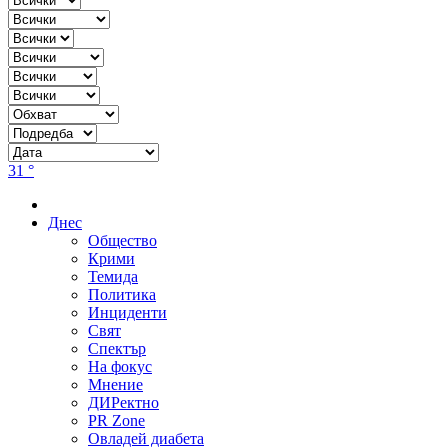
31 °
Днес
Общество
Крими
Темида
Политика
Инциденти
Свят
Спектър
На фокус
Мнение
ДИРектно
PR Zone
Овладей диабета