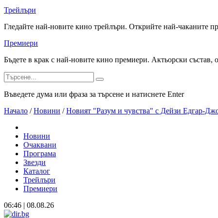
Трейлъри
Гледайте най-новите кино трейлъри. Открийте най-чаканите п
Премиери
Бъдете в крак с най-новите кино премиери. Актьорски състав, 
Въведете дума или фраза за търсене и натиснете Enter
Начало
/
Новини
/
Новият "Разум и чувства" с Дейзи Едгар-Дж
Новини
Очаквани
Програма
Звезди
Каталог
Трейлъри
Премиери
06:46 | 08.08.26