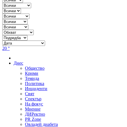
20 °
Днес
Общество
Крими
Темида
Политика
Инциденти
Свят
Спектър
На фокус
Мнение
ДИРектно
PR Zone
Овладей диабета