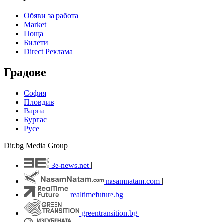
Обяви за работа
Market
Поща
Билети
Direct Реклама
Градове
София
Пловдив
Варна
Бургас
Русе
Dir.bg Media Group
3e-news.net
|
nasamnatam.com
|
realtimefuture.bg
|
greentransition.bg
|