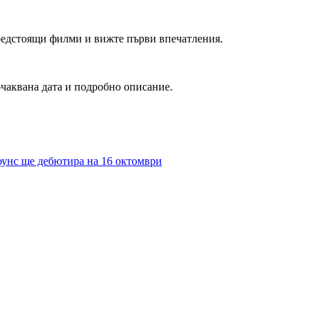
редстоящи филми и вижте първи впечатления.
очаквана дата и подробно описание.
оунс ще дебютира на 16 октомври