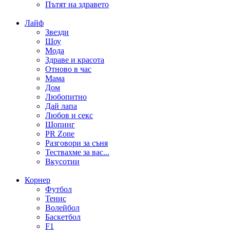
Пътят на здравето
Лайф
Звезди
Шоу
Мода
Здраве и красота
Отново в час
Мама
Дом
Любопитно
Дай лапа
Любов и секс
Шопинг
PR Zone
Разговори за съня
Тествахме за вас...
Вкусотии
Корнер
Футбол
Тенис
Волейбол
Баскетбол
F1