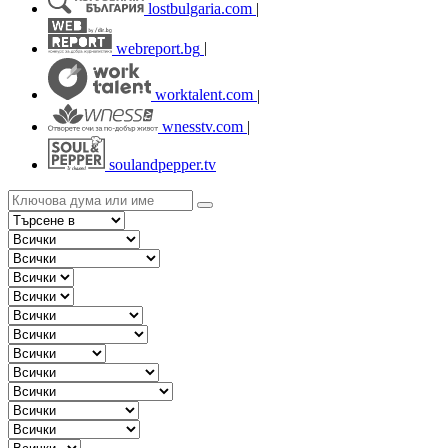
lostbulgaria.com
|
webreport.bg
|
worktalent.com
|
wnesstv.com
|
soulandpepper.tv