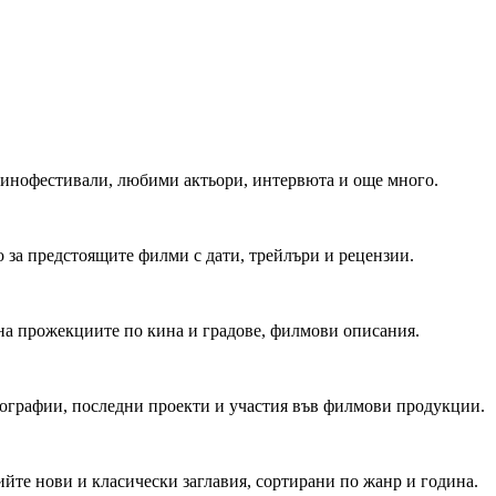
 Кинофестивали, любими актьори, интервюта и още много.
 за предстоящите филми с дати, трейлъри и рецензии.
на прожекциите по кина и градове, филмови описания.
мографии, последни проекти и участия във филмови продукции.
йте нови и класически заглавия, сортирани по жанр и година.