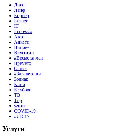
Днес
Лайф
Корнер
Бизнес
IT
Impressio
Авто
Анкети
Вицове
Вкусотии
#Време за мен
Времето
Games
#Здравето ни
Зодиак
Кино
Клубове
ТВ
Trip
Фото
COVID-19
#URBN
Услуги