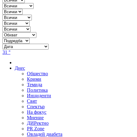
31 °
Днес
Общество
Крими
Темида
Политика
Инциденти
Свят
Спектър
На фокус
Мнение
ДИРектно
PR Zone
Овладей диабета