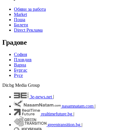
Обяви за работа
Market
Поща
Билети
Direct Реклама
Градове
София
Пловдив
Варна
Бургас
Русе
Dir.bg Media Group
3e-news.net
|
nasamnatam.com
|
realtimefuture.bg
|
greentransition.bg
|