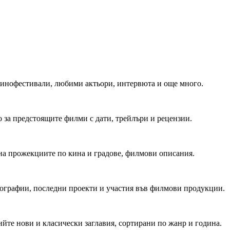
 Кинофестивали, любими актьори, интервюта и още много.
 за предстоящите филми с дати, трейлъри и рецензии.
на прожекциите по кина и градове, филмови описания.
мографии, последни проекти и участия във филмови продукции.
йте нови и класически заглавия, сортирани по жанр и година.