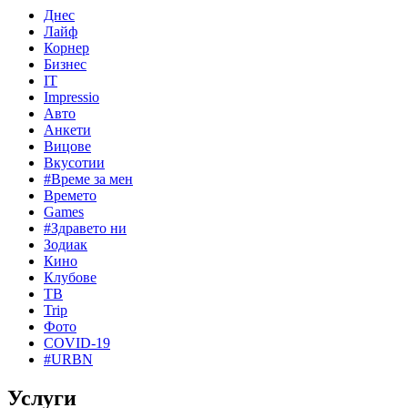
Днес
Лайф
Корнер
Бизнес
IT
Impressio
Авто
Анкети
Вицове
Вкусотии
#Време за мен
Времето
Games
#Здравето ни
Зодиак
Кино
Клубове
ТВ
Trip
Фото
COVID-19
#URBN
Услуги