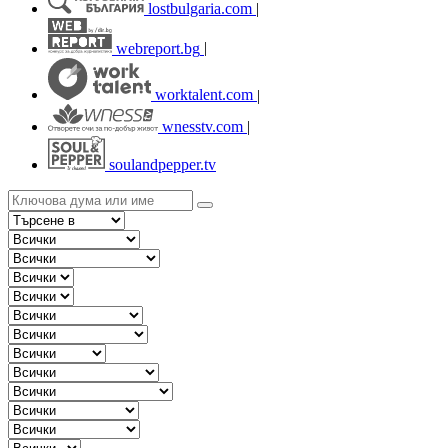
lostbulgaria.com
|
webreport.bg
|
worktalent.com
|
wnesstv.com
|
soulandpepper.tv