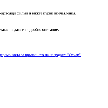
редстоящи филми и вижте първи впечатления.
очаквана дата и подробно описание.
 церемонията за връчването на наградите "Оскар"