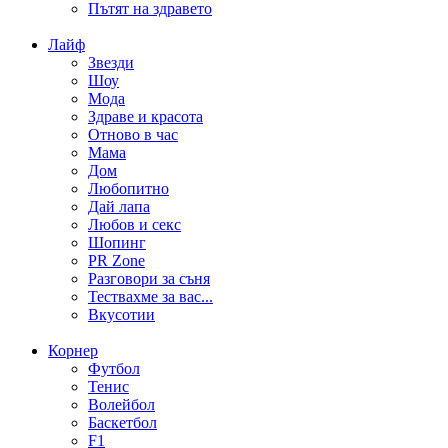
Пътят на здравето
Лайф
Звезди
Шоу
Мода
Здраве и красота
Отново в час
Мама
Дом
Любопитно
Дай лапа
Любов и секс
Шопинг
PR Zone
Разговори за съня
Тествахме за вас...
Вкусотии
Корнер
Футбол
Тенис
Волейбол
Баскетбол
F1