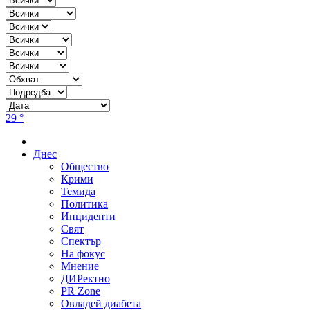
29 °
Днес
Общество
Крими
Темида
Политика
Инциденти
Свят
Спектър
На фокус
Мнение
ДИРектно
PR Zone
Овладей диабета