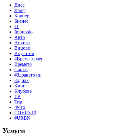
Днес
Лайф
Корнер
Бизнес
IT
Impressio
Авто
Анкети
Вицове
Вкусотии
#Време за мен
Времето
Games
#Здравето ни
Зодиак
Кино
Клубове
ТВ
Trip
Фото
COVID-19
#URBN
Услуги