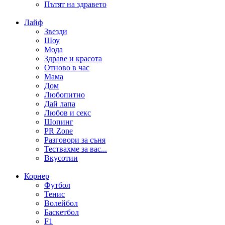
Пътят на здравето
Лайф
Звезди
Шоу
Мода
Здраве и красота
Отново в час
Мама
Дом
Любопитно
Дай лапа
Любов и секс
Шопинг
PR Zone
Разговори за съня
Тествахме за вас...
Вкусотии
Корнер
Футбол
Тенис
Волейбол
Баскетбол
F1