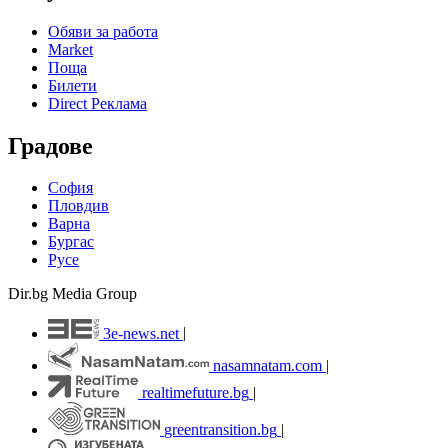
Обяви за работа
Market
Поща
Билети
Direct Реклама
Градове
София
Пловдив
Варна
Бургас
Русе
Dir.bg Media Group
3e-news.net
|
nasamnatam.com
|
realtimefuture.bg
|
greentransition.bg
|