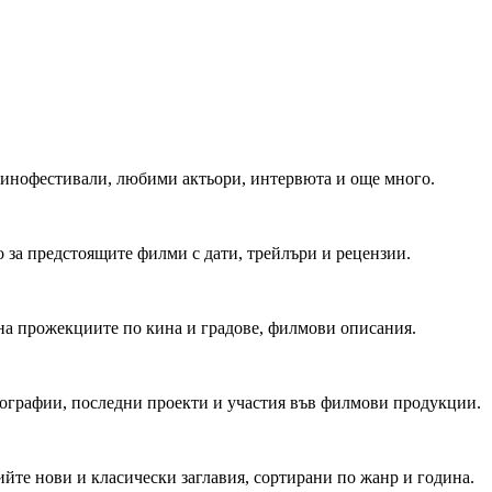
 Кинофестивали, любими актьори, интервюта и още много.
 за предстоящите филми с дати, трейлъри и рецензии.
на прожекциите по кина и градове, филмови описания.
мографии, последни проекти и участия във филмови продукции.
йте нови и класически заглавия, сортирани по жанр и година.