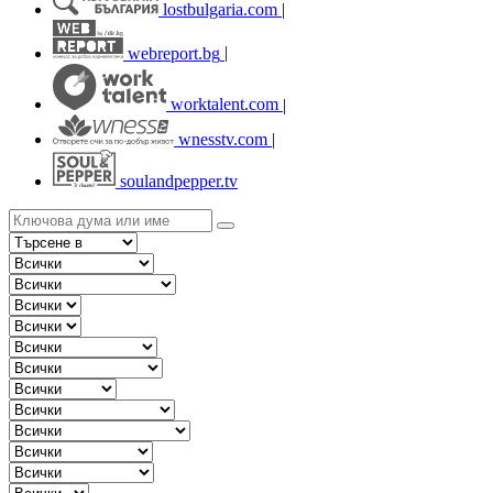
lostbulgaria.com
|
webreport.bg
|
worktalent.com
|
wnesstv.com
|
soulandpepper.tv