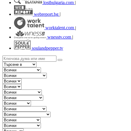
lostbulgaria.com
|
webreport.bg
|
worktalent.com
|
wnesstv.com
|
soulandpepper.tv