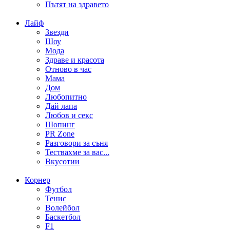
Пътят на здравето
Лайф
Звезди
Шоу
Мода
Здраве и красота
Отново в час
Мама
Дом
Любопитно
Дай лапа
Любов и секс
Шопинг
PR Zone
Разговори за съня
Тествахме за вас...
Вкусотии
Корнер
Футбол
Тенис
Волейбол
Баскетбол
F1