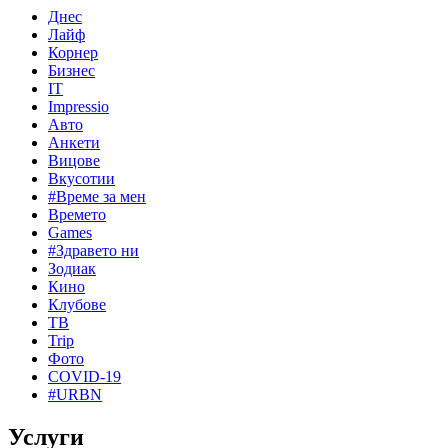
Днес
Лайф
Корнер
Бизнес
IT
Impressio
Авто
Анкети
Вицове
Вкусотии
#Време за мен
Времето
Games
#Здравето ни
Зодиак
Кино
Клубове
ТВ
Trip
Фото
COVID-19
#URBN
Услуги