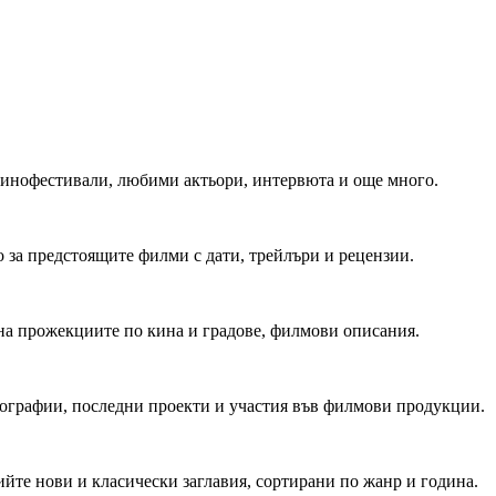
 Кинофестивали, любими актьори, интервюта и още много.
 за предстоящите филми с дати, трейлъри и рецензии.
на прожекциите по кина и градове, филмови описания.
мографии, последни проекти и участия във филмови продукции.
йте нови и класически заглавия, сортирани по жанр и година.