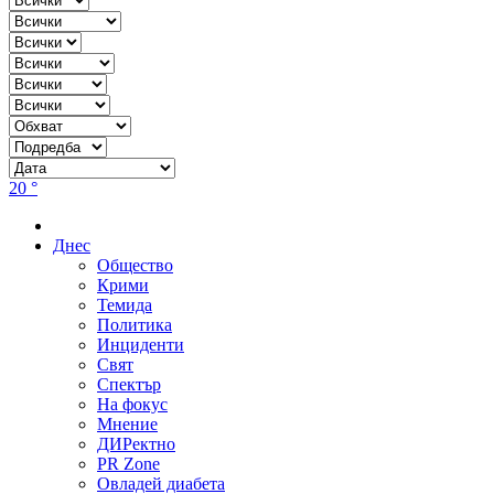
20 °
Днес
Общество
Крими
Темида
Политика
Инциденти
Свят
Спектър
На фокус
Мнение
ДИРектно
PR Zone
Овладей диабета