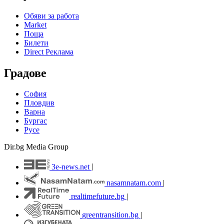
Обяви за работа
Market
Поща
Билети
Direct Реклама
Градове
София
Пловдив
Варна
Бургас
Русе
Dir.bg Media Group
3e-news.net
|
nasamnatam.com
|
realtimefuture.bg
|
greentransition.bg
|