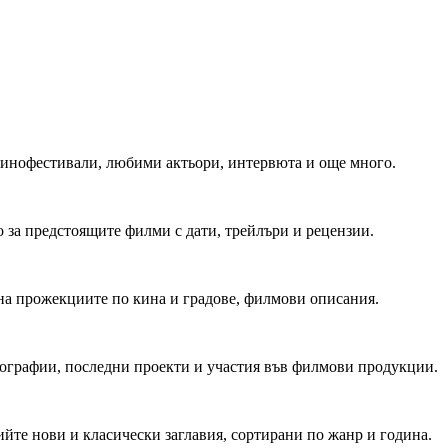
 Кинофестивали, любими актьори, интервюта и още много.
 за предстоящите филми с дати, трейлъри и рецензии.
на прожекциите по кина и градове, филмови описания.
мографии, последни проекти и участия във филмови продукции.
йте нови и класически заглавия, сортирани по жанр и година.