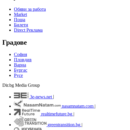
Обяви за работа
Market
Поща
Билети
Direct Реклама
Градове
София
Пловдив
Варна
Бургас
Русе
Dir.bg Media Group
3e-news.net
|
nasamnatam.com
|
realtimefuture.bg
|
greentransition.bg
|