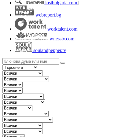
lostbulgaria.com
|
webreport.bg
|
worktalent.com
|
wnesstv.com
|
soulandpepper.tv