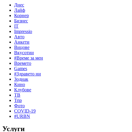
Днес
Лайф
Корнер
Бизнес
IT
Impressio
Авто
Анкети
Вицове
Вкусотии
#Време за мен
Времето
Games
#Здравето ни
Зодиак
Кино
Клубове
ТВ
Trip
Фото
COVID-19
#URBN
Услуги