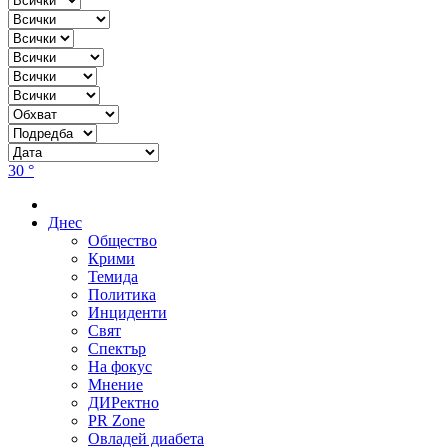
30 °
Днес
Общество
Крими
Темида
Политика
Инциденти
Свят
Спектър
На фокус
Мнение
ДИРектно
PR Zone
Овладей диабета