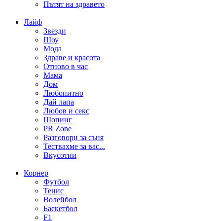
Пътят на здравето
Лайф
Звезди
Шоу
Мода
Здраве и красота
Отново в час
Мама
Дом
Любопитно
Дай лапа
Любов и секс
Шопинг
PR Zone
Разговори за съня
Тествахме за вас...
Вкусотии
Корнер
Футбол
Тенис
Волейбол
Баскетбол
F1