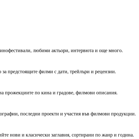
 Кинофестивали, любими актьори, интервюта и още много.
 за предстоящите филми с дати, трейлъри и рецензии.
на прожекциите по кина и градове, филмови описания.
мографии, последни проекти и участия във филмови продукции.
йте нови и класически заглавия, сортирани по жанр и година.