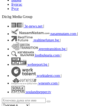
Варна
Бургас
Русе
Dir.bg Media Group
3e-news.net
|
nasamnatam.com
|
realtimefuture.bg
|
greentransition.bg
|
lostbulgaria.com
|
webreport.bg
|
worktalent.com
|
wnesstv.com
|
soulandpepper.tv