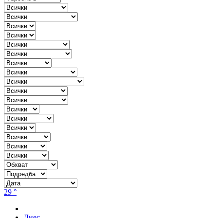
29 °
Днес