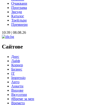
Очаквани
Програма
Звезди
Каталог
Трейлъри
Премиери
10:39 | 08.08.26
Сайтове
Днес
Лайф
Корнер
Бизнес
IT
Impressio
Авто
Анкети
Вицове
Вкусотии
#Време за мен
Времето