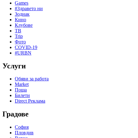
Games
#Здравето ни
Зодиак
Кино
Клубове
ТВ
Trip
Фото
COVID-19
#URBN
Услуги
Обяви за работа
Market
Поща
Билети
Direct Реклама
Градове
София
Пловдив