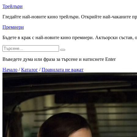
Трейлъри
Гледайте най-новите кино трейлъри. Открийте най-чаканите п
Премиери
Бъдете в крак с най-новите кино премиери. Актьорски състав, 
Въведете дума или фраза за търсене и натиснете Enter
Начало
/
Каталог
/
Правилата не важат