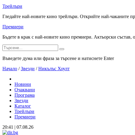
Трейлъри
Гледайте най-новите кино трейлъри. Открийте най-чаканите п
Премиери
Бъдете в крак с най-новите кино премиери. Актьорски състав, 
Въведете дума или фраза за търсене и натиснете Enter
Начало
/
Звезди
/
Никълъс Хоулт
Новини
Очаквани
Програма
Звезди
Каталог
Трейлъри
Премиери
20:41 | 07.08.26