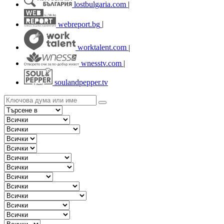
lostbulgaria.com
|
webreport.bg
|
worktalent.com
|
wnesstv.com
|
soulandpepper.tv