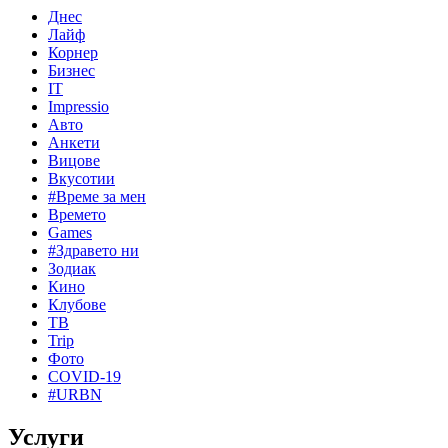
Днес
Лайф
Корнер
Бизнес
IT
Impressio
Авто
Анкети
Вицове
Вкусотии
#Време за мен
Времето
Games
#Здравето ни
Зодиак
Кино
Клубове
ТВ
Trip
Фото
COVID-19
#URBN
Услуги