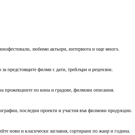
 Кинофестивали, любими актьори, интервюта и още много.
 за предстоящите филми с дати, трейлъри и рецензии.
на прожекциите по кина и градове, филмови описания.
мографии, последни проекти и участия във филмови продукции.
йте нови и класически заглавия, сортирани по жанр и година.