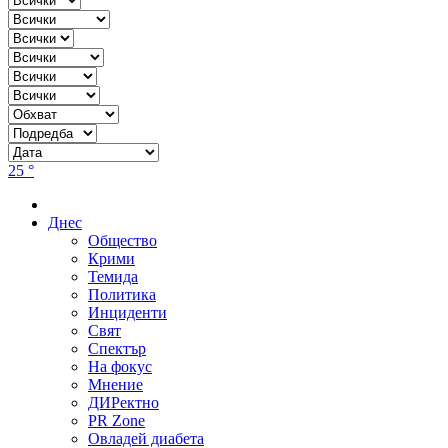
25 °
Днес
Общество
Крими
Темида
Политика
Инциденти
Свят
Спектър
На фокус
Мнение
ДИРектно
PR Zone
Овладей диабета