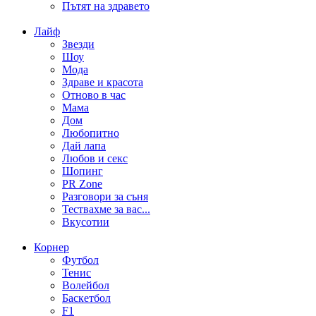
Пътят на здравето
Лайф
Звезди
Шоу
Мода
Здраве и красота
Отново в час
Мама
Дом
Любопитно
Дай лапа
Любов и секс
Шопинг
PR Zone
Разговори за съня
Тествахме за вас...
Вкусотии
Корнер
Футбол
Тенис
Волейбол
Баскетбол
F1