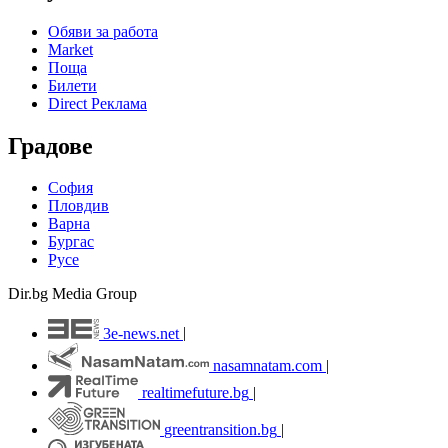
Обяви за работа
Market
Поща
Билети
Direct Реклама
Градове
София
Пловдив
Варна
Бургас
Русе
Dir.bg Media Group
3e-news.net
|
nasamnatam.com
|
realtimefuture.bg
|
greentransition.bg
|