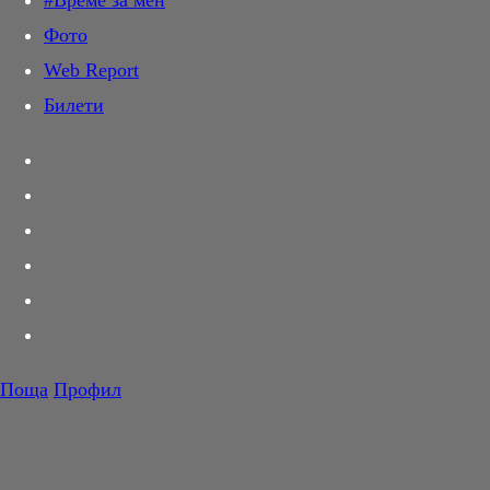
#Време за мен
Дай лапа
Фото
Любов и секс
Web Report
Шопинг
Билети
PR Zone
Разговори за съня
Тествахме за вас...
Вкусотии
Корнер
Футбол
Тенис
Волейбол
Поща
Профил
Баскетбол
F1