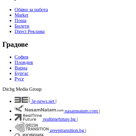
Обяви за работа
Market
Поща
Билети
Direct Реклама
Градове
София
Пловдив
Варна
Бургас
Русе
Dir.bg Media Group
3e-news.net
|
nasamnatam.com
|
realtimefuture.bg
|
greentransition.bg
|