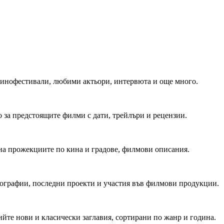
 Кинофестивали, любими актьори, интервюта и още много.
 за предстоящите филми с дати, трейлъри и рецензии.
на прожекциите по кина и градове, филмови описания.
мографии, последни проекти и участия във филмови продукции.
йте нови и класически заглавия, сортирани по жанр и година.