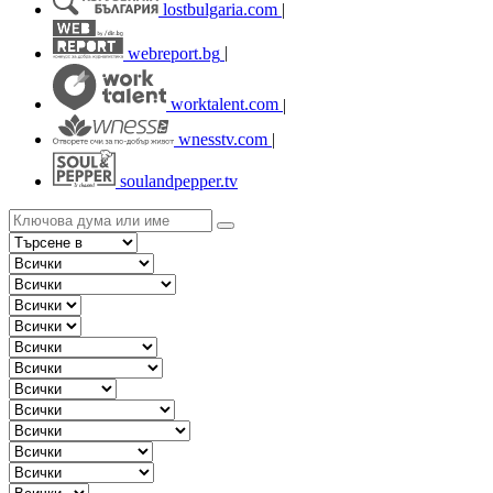
lostbulgaria.com
|
webreport.bg
|
worktalent.com
|
wnesstv.com
|
soulandpepper.tv