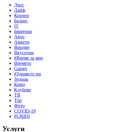
Днес
Лайф
Корнер
Бизнес
IT
Impressio
Авто
Анкети
Вицове
Вкусотии
#Време за мен
Времето
Games
#Здравето ни
Зодиак
Кино
Клубове
ТВ
Trip
Фото
COVID-19
#URBN
Услуги