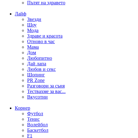
Пътят на здравето
Лайф
Звезди
Шоу
Мода
Здраве и красота
Отново в час
Мама
Дом
Любопитно
Дай лапа
Любов и секс
Шопинг
PR Zone
Разговори за съня
Тествахме за вас...
Вкусотии
Корнер
Футбол
Тенис
Волейбол
Баскетбол
F1