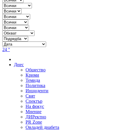
24 °
Днес
Общество
Крими
Темида
Политика
Инциденти
Свят
Спектър
На фокус
Мнение
ДИРектно
PR Zone
Овладей диабета