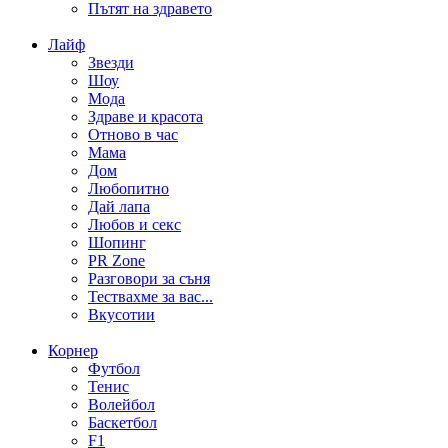
Пътят на здравето
Лайф
Звезди
Шоу
Мода
Здраве и красота
Отново в час
Мама
Дом
Любопитно
Дай лапа
Любов и секс
Шопинг
PR Zone
Разговори за съня
Тествахме за вас...
Вкусотии
Корнер
Футбол
Тенис
Волейбол
Баскетбол
F1