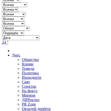
24 °
Днес
Общество
Крими
Темида
Политика
Инциденти
Свят
Спектър
На фокус
Мнение
ДИРектно
PR Zone
Овладей диабета