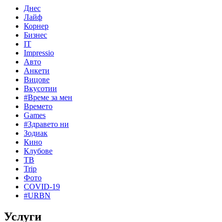
Днес
Лайф
Корнер
Бизнес
IT
Impressio
Авто
Анкети
Вицове
Вкусотии
#Време за мен
Времето
Games
#Здравето ни
Зодиак
Кино
Клубове
ТВ
Trip
Фото
COVID-19
#URBN
Услуги