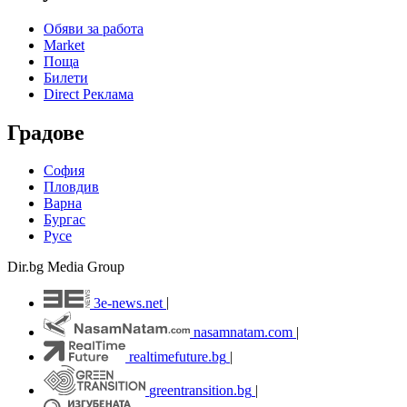
Обяви за работа
Market
Поща
Билети
Direct Реклама
Градове
София
Пловдив
Варна
Бургас
Русе
Dir.bg Media Group
3e-news.net
|
nasamnatam.com
|
realtimefuture.bg
|
greentransition.bg
|