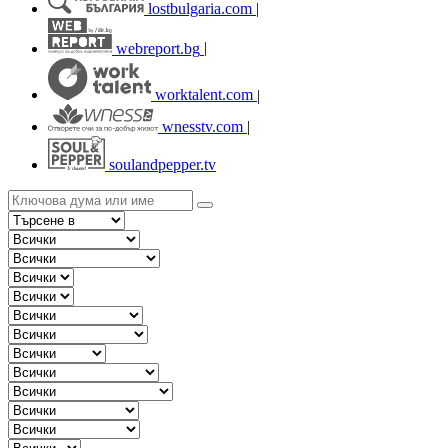
lostbulgaria.com
|
webreport.bg
|
worktalent.com
|
wnesstv.com
|
soulandpepper.tv