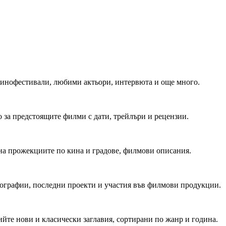
 Кинофестивали, любими актьори, интервюта и още много.
 за предстоящите филми с дати, трейлъри и рецензии.
на прожекциите по кина и градове, филмови описания.
мографии, последни проекти и участия във филмови продукции.
йте нови и класически заглавия, сортирани по жанр и година.