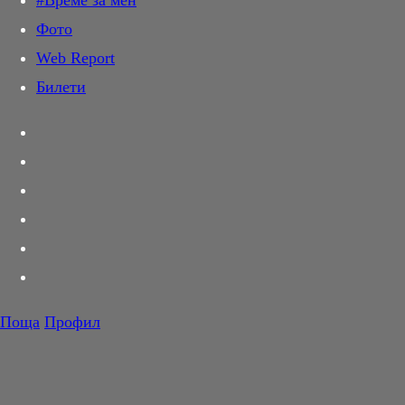
#Време за мен
Дай лапа
Фото
Любов и секс
Web Report
Шопинг
Билети
PR Zone
Разговори за съня
Тествахме за вас...
Вкусотии
Корнер
Футбол
Тенис
Волейбол
Поща
Профил
Баскетбол
F1