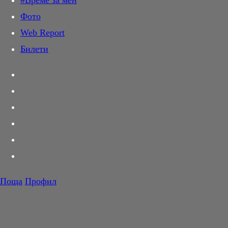
#Време за мен
Дай лапа
Фото
Любов и секс
Web Report
Шопинг
Билети
PR Zone
Разговори за съня
Тествахме за вас...
Вкусотии
Корнер
Футбол
Тенис
Волейбол
Поща
Профил
Баскетбол
F1