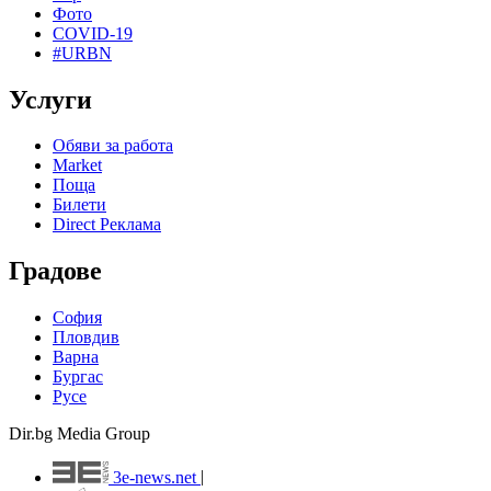
Фото
COVID-19
#URBN
Услуги
Обяви за работа
Market
Поща
Билети
Direct Реклама
Градове
София
Пловдив
Варна
Бургас
Русе
Dir.bg Media Group
3e-news.net
|