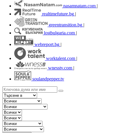
nasamnatam.com
|
realtimefuture.bg
|
greentransition.bg
|
lostbulgaria.com
|
webreport.bg
|
worktalent.com
|
wnesstv.com
|
soulandpepper.tv