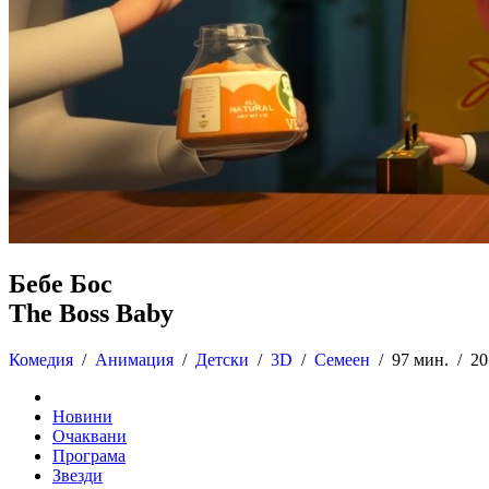
Бебе Бос
The Boss Baby
Комедия
/
Анимация
/
Детски
/
3D
/
Семеен
/
97 мин. /
2
Новини
Очаквани
Програма
Звезди