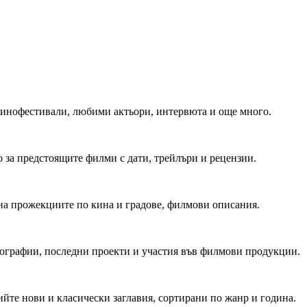
 Кинофестивали, любими актьори, интервюта и още много.
 за предстоящите филми с дати, трейлъри и рецензии.
на прожекциите по кина и градове, филмови описания.
мографии, последни проекти и участия във филмови продукции.
йте нови и класически заглавия, сортирани по жанр и година.