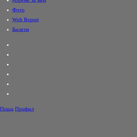
#Време за мен
Дай лапа
Фото
Любов и секс
Web Report
Шопинг
Билети
PR Zone
Разговори за съня
Тествахме за вас...
Вкусотии
Корнер
Футбол
Тенис
Волейбол
Поща
Профил
Баскетбол
F1