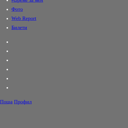
#Време за мен
Дай лапа
Фото
Любов и секс
Web Report
Шопинг
Билети
PR Zone
Разговори за съня
Тествахме за вас...
Вкусотии
Корнер
Футбол
Тенис
Волейбол
Поща
Профил
Баскетбол
F1