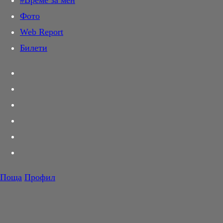
#Време за мен
Дай лапа
Фото
Любов и секс
Web Report
Шопинг
Билети
PR Zone
Разговори за съня
Тествахме за вас...
Вкусотии
Корнер
Футбол
Тенис
Волейбол
Поща
Профил
Баскетбол
Безкрай
F1
Infinite