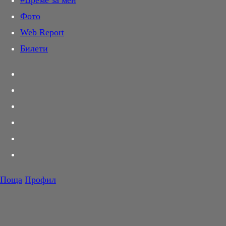
#Време за мен
Дай лапа
Фото
Любов и секс
Web Report
Шопинг
Билети
PR Zone
Разговори за съня
Тествахме за вас...
Вкусотии
Корнер
Футбол
Тенис
Волейбол
Поща
Профил
Баскетбол
F1